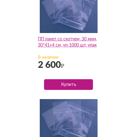
ПП пакет со скотчем, 30 мкм,
30*41+4 см, уп-1000 шт, упак
В наличии
2 600
Р
Купить