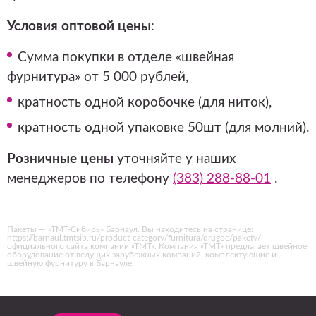
Условия оптовой цены
:
Сумма покупки в отделе «швейная
фурнитура» от 5 000 рублей,
кратность одной коробочке (для ниток),
кратность одной упаковке 50шт (для молний).
Розничные цены
уточняйте у наших
менеджеров по телефону
(383) 288-88-01
.
Пакеты — «ТМТ-Сибирь» Барнаул. Вы находитесь на странице:
https://barnaul.tmtsib.ru/product-category/furnitura/drugoe/pakety/
официального сайта компании «ТМТ». Компания «ТМТ» предлагает швейное
оборудование от ведущих зарубежных компаний, комплектующие и
швейную фурнитуру в Барнауле.