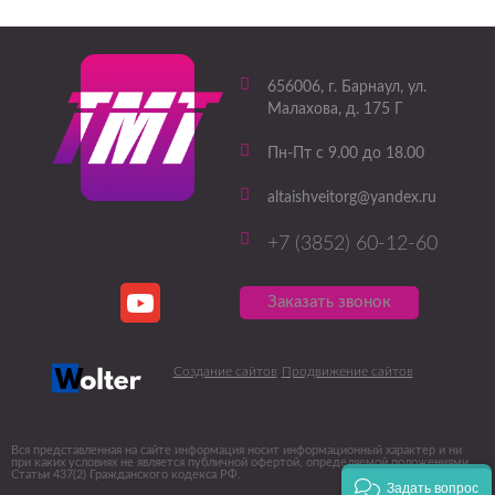
656006
, г.
Барнаул
,
ул.
Малахова, д. 175 Г
Пн-Пт с 9.00 до 18.00
altaishveitorg@yandex.ru
+7 (3852) 60-12-60
Заказать звонок
Создание сайтов
Продвижение сайтов
Вся представленная на сайте информация носит информационный характер и ни
при каких условиях не является публичной офертой, определяемой положениями
Статьи 437(2) Гражданского кодекса РФ.
Задать вопрос