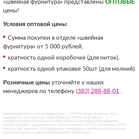
«швейная фурнитура» представлены
ОПТОВЫЕ
цены!
Условия оптовой цены
:
Сумма покупки в отделе «швейная
фурнитура» от 5 000 рублей,
кратность одной коробочке (для ниток),
кратность одной упаковке 50шт (для молний).
Розничные цены
уточняйте у наших
менеджеров по телефону
(383) 288-88-01
.
Нитковдеватель, резинковдеватель — «ТМТ-Сибирь» Барнаул. Вы
находитесь на странице: https://barnaul.tmtsib.ru/product-
category/furnitura/instrumenty-dlya-shitya-i-rukodeliya/nitkovdevatel-
rezinkovdevatel/ официального сайта компании «ТМТ». Компания «ТМТ»
предлагает швейное оборудование от ведущих зарубежных компаний,
комплектующие и швейную фурнитуру в Барнауле.