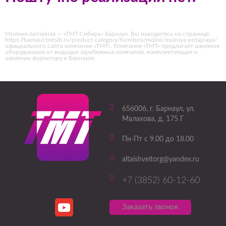
Молния потайная — «ТМТ-Сибирь» Барнаул. Вы находитесь на странице:
https://barnaul.tmtsib.ru/product-category/furnitura/molnii/molniya-potajnaya/
официального сайта компании «ТМТ». Компания «ТМТ» предлагает швейное
оборудование от ведущих зарубежных компаний, комплектующие и
швейную фурнитуру в Барнауле.
656006
, г.
Барнаул
,
ул.
Малахова, д. 175 Г
Пн-Пт с 9.00 до 18.00
altaishveitorg@yandex.ru
+7 (3852) 60-12-60
Заказать звонок