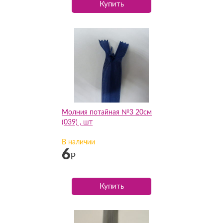
Купить
Молния потайная №3 20см
(039) , шт
В наличии
6
Р
Купить