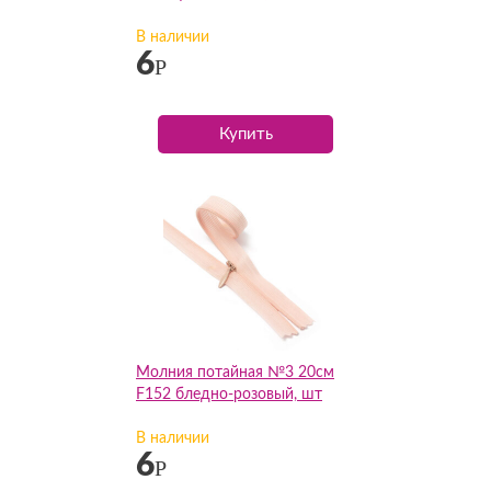
В наличии
6
Р
Купить
Молния потайная №3 20см
F152 бледно-розовый, шт
В наличии
6
Р