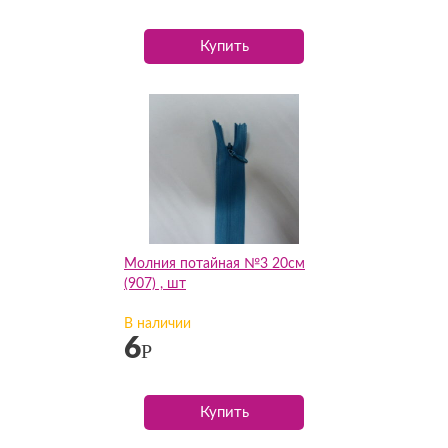
Купить
Молния потайная №3 20см
(907) , шт
В наличии
6
Р
Купить