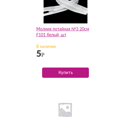
Молния потайная №3 20см
F101 белый, шт
В наличии
5
Р
Купить