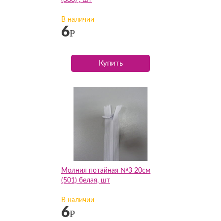
(380) , шт
В наличии
6
Р
Купить
Молния потайная №3 20см
(501) белая, шт
В наличии
6
Р