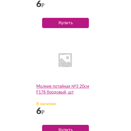
6
Р
Купить
Молния потайная №3 20см
F178 бордовый, шт
В наличии
6
Р
Купить