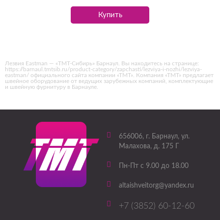
Купить
Лезвия Eastman — «ТМТ-Сибирь» Барнаул. Вы находитесь на странице:
https://barnaul.tmtsib.ru/product-category/zapchasti/lezviya-i-nozhi/lezviya-
eastman/ официального сайта компании «ТМТ». Компания «ТМТ» предлагает
швейное оборудование от ведущих зарубежных компаний, комплектующие
и швейную фурнитуру в Барнауле.
656006
, г.
Барнаул
,
ул.
Малахова, д. 175 Г
Пн-Пт с 9.00 до 18.00
altaishveitorg@yandex.ru
+7 (3852) 60-12-60